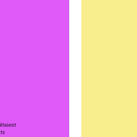
étaient 
ts 