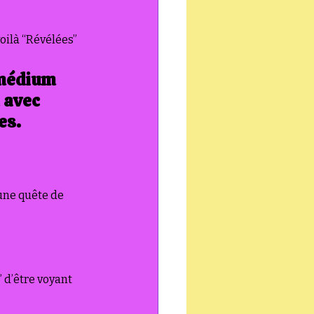
oilà “Révélées” 
 médium 
 avec 
es.
une quête de 
 d’être voyant 