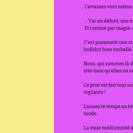
 Certaines vont même 
 - “J’ai un défunt, une
 Et comme par magie, 
C’est purement une st
bullshit bien emballé.
Nous, qui sommes là de
très bien qu’elles ne s
Ce post est fait tout s
vigilants !
Laissez le temps au tem
mode… 
La vraie médiumnité ac