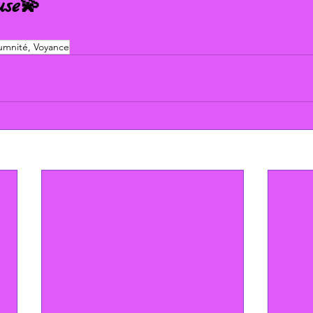
use💫
mnité, Voyance