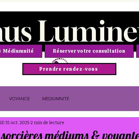
nus Lumine
 & Médiumnité
Réserver votre consultation
Prendre rendez-vous
VOYANCE
MEDIUMNITE
SE
31 oct. 2025
2 min de lecture
 sorcières médiums & voyante