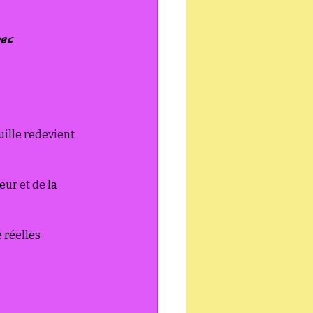
vec 
ille redevient 
ur et de la 
 réelles 