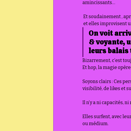
amincissants…
 Et soudainement , apr
 et elles improvisent 
On voit arri
& voyante, u
leurs balais 
Bizarrement, c’est tou
Et hop, la magie opère
Soyons clairs : Ces pe
visibilité, de likes et
Il n’y a ni capacités, 
Elles surfent, avec le
ou médium.