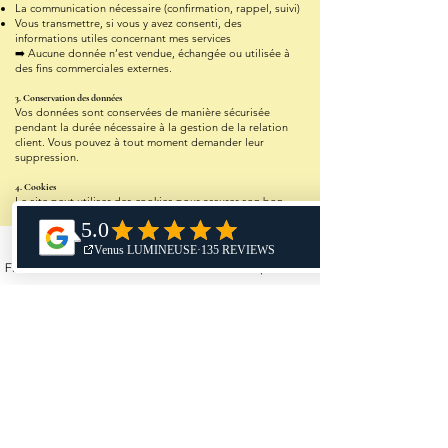
La communication nécessaire (confirmation, rappel, suivi)
Vous transmettre, si vous y avez consenti, des
informations utiles concernant mes services
➡️ Aucune donnée n’est vendue, échangée ou utilisée à
des fins commerciales externes.
3. Conservation des données
Vos données sont conservées de manière sécurisée
pendant la durée nécessaire à la gestion de la relation
client. Vous pouvez à tout moment demander leur
suppression.
4. Cookies
Le site peut utiliser des cookies pour assurer son bon
fonctionnement et analyser la fréquentation. Vous êtes
libre de les accepter ou de les désactiver depuis les
paramètres de votre navigateur.
Fiche d'établissement Google
TikTok
Téléphone
5. Vos droits
Conformément à la législation en vigueur (RGPD), vous
disposez d’un droit d’accès, de rectification et de
suppression de vos données. Pour toute demande, merci
de me contacter à :
📧 venuslumineuse@gmail.com
Je m'engage à vous accompagner avec respect,
confidentialité et bienveillance. Vos informations restent
entre de bonnes mains.
Venus Lumineuse